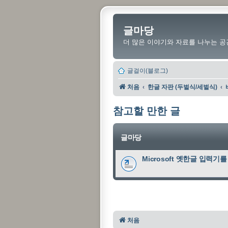
글마당
더 많은 이야기와 자료를 나누는 공
글걸이(블로그)
처음
한글 자판 (두벌식/세벌식)
참고할 만한 글
글마당
Microsoft 옛한글 입력
처음