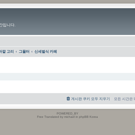
간입니다.
바깥 고리
그물터
신세벌식 카페
게시판 쿠키 모두 지우기
모든 시간은 UT
POWERED_BY
Free Translated by michael in phpBB Korea