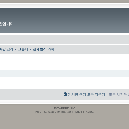
간입니다.
바깥 고리
그물터
신세벌식 카페
게시판 쿠키 모두 지우기
모든 시간은 UT
POWERED_BY
Free Translated by michael in phpBB Korea