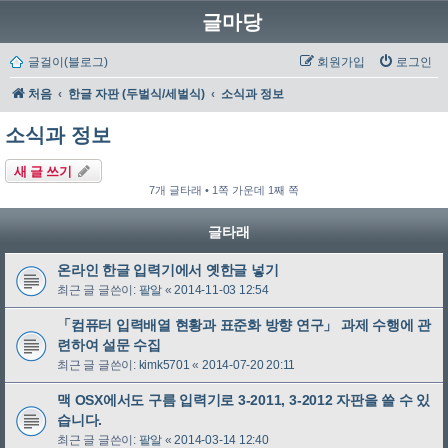
글마당
글걸이(블로그)
회원가입
로그인
처음
한글 자판 (두벌식/세벌식)
소식과 정보
소식과 정보
새 글 쓰기
7개 글타래 • 1쪽 가운데 1째 쪽
글타래
온라인 한글 입력기에서 옛한글 넣기
최근 글 글쓴이:
팥알
«
2014-11-03 12:54
「컴퓨터 입력배열 현황과 표준화 방향 연구」 과제 수행에 관
련하여 설문 수집
최근 글 글쓴이:
kimk5701
«
2014-07-20 20:11
맥 OSX에서도 구름 입력기로 3-2011, 3-2012 자판을 쓸 수 있
습니다.
최근 글 글쓴이:
팥알
«
2014-03-14 12:40