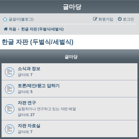
글마당
글걸이(블로그)
회원가입
로그인
처음
한글 자판 (두벌식/세벌식)
한글 자판 (두벌식/세벌식)
글마당
소식과 정보
글타래:
7
토론/제안/묻고 답하기
글타래:
5
자판 연구
실험하거나 연구하고 있는 자판 배열
글타래:
27
자판 자료실
글타래:
7