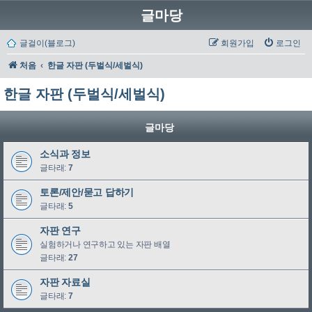
글마당
글걸이(블로그)
회원가입
로그인
처음
한글 자판 (두벌식/세벌식)
한글 자판 (두벌식/세벌식)
글마당
소식과 정보
글타래:
7
토론/제안/묻고 답하기
글타래:
5
자판 연구
실험하거나 연구하고 있는 자판 배열
글타래:
27
자판 자료실
글타래:
7