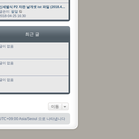
최근 글
신세벌식 P2 자판 날개셋 ist 파일 (2018.4…
글쓴이:
팥알
최근 글 보기
2018-04-25 16:30
최근 글
글이 없음
글이 없음
글이 없음
이동
C+09:00 Asia/Seoul 으로 나타냅니다