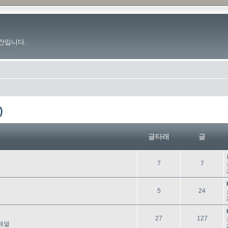
간입니다.
)
글타래
글
글
글
7
7
타
래
글
글
5
24
타
래
글
글
27
127
배열