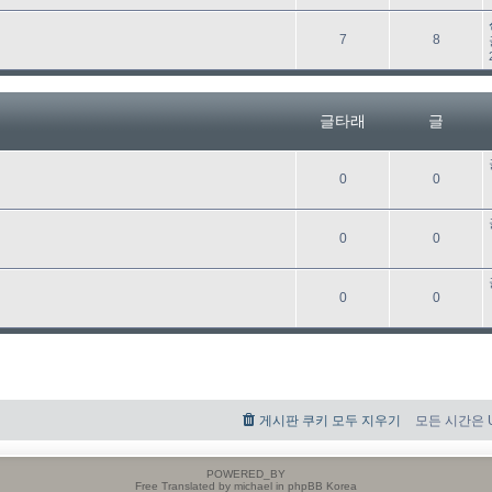
타
래
글
글
7
8
타
래
글타래
글
글
글
0
0
타
래
글
글
0
0
타
래
글
글
0
0
타
래
게시판 쿠키 모두 지우기
모든 시간은 UT
POWERED_BY
Free Translated by michael in phpBB Korea