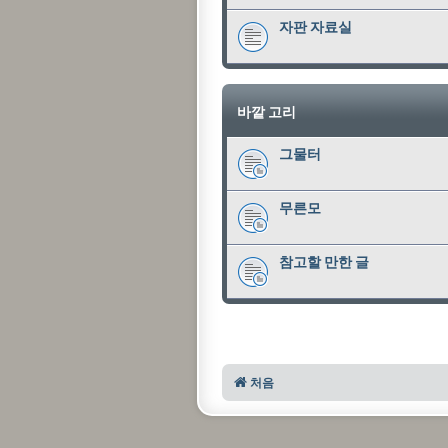
자판 자료실
바깥 고리
그물터
무른모
참고할 만한 글
처음