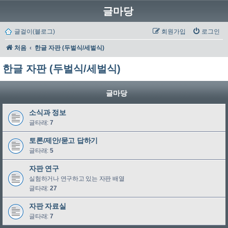
글마당
글걸이(블로그)
회원가입
로그인
처음
한글 자판 (두벌식/세벌식)
한글 자판 (두벌식/세벌식)
글마당
소식과 정보
글타래:
7
토론/제안/묻고 답하기
글타래:
5
자판 연구
실험하거나 연구하고 있는 자판 배열
글타래:
27
자판 자료실
글타래:
7