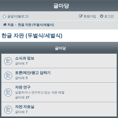
글마당
글걸이(블로그)
회원가입
로그인
처음
한글 자판 (두벌식/세벌식)
한글 자판 (두벌식/세벌식)
글마당
소식과 정보
글타래:
7
토론/제안/묻고 답하기
글타래:
5
자판 연구
실험하거나 연구하고 있는 자판 배열
글타래:
27
자판 자료실
글타래:
7