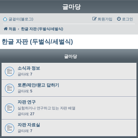
글마당
글걸이(블로그)
회원가입
로그인
처음
한글 자판 (두벌식/세벌식)
한글 자판 (두벌식/세벌식)
글마당
소식과 정보
글타래:
7
토론/제안/묻고 답하기
글타래:
5
자판 연구
실험하거나 연구하고 있는 자판 배열
글타래:
27
자판 자료실
글타래:
7