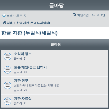
글마당
글걸이(블로그)
회원가입
로그인
처음
한글 자판 (두벌식/세벌식)
한글 자판 (두벌식/세벌식)
글마당
소식과 정보
글타래:
7
토론/제안/묻고 답하기
글타래:
15
자판 연구
실험하거나 연구하고 있는 자판 배열
글타래:
29
자판 자료실
글타래:
7