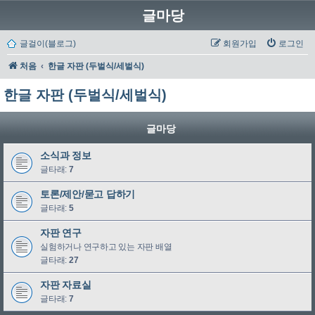
글마당
글걸이(블로그)
회원가입
로그인
처음
한글 자판 (두벌식/세벌식)
한글 자판 (두벌식/세벌식)
글마당
소식과 정보
글타래:
7
토론/제안/묻고 답하기
글타래:
5
자판 연구
실험하거나 연구하고 있는 자판 배열
글타래:
27
자판 자료실
글타래:
7