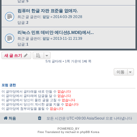
답글:
5
컴퓨터 한글 자판 표준을 없애자.
최근 글 글쓴이:
팥알
«
2014-03-29 20:28
답글:
2
리눅스 민트 데비안 에디션(LMDE)에서...
최근 글 글쓴이:
팥알
«
2013-11-11 21:39
답글:
1
새 글 쓰기
5개 글타래 • 1쪽 가운데 1째 쪽
이동
포럼 권한
이 글마당에서 글타래을 새로 만들 수
없습니다
이 글마당에서 글타래에 답글을 달 수
없습니다
이 글마당에서 당신이 올린 글을 고칠 수
없습니다
이 글마당에서 당신이 게시한 글을 지울 수
없습니다
이 글마당에 첨부파일을 올릴 수
없습니다
처음
모든 시간은 UTC+09:00 Asia/Seoul 으로 나타냅니다
POWERED_BY
Free Translated by michael in phpBB Korea