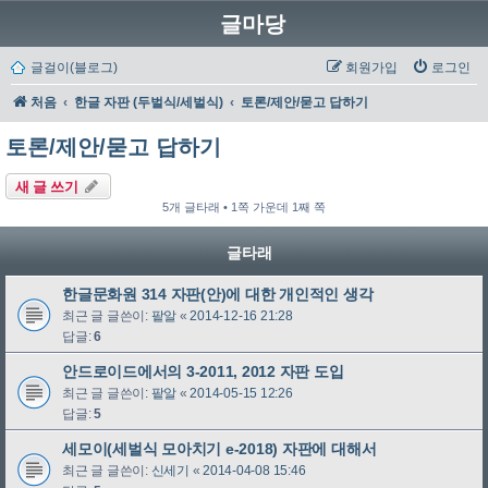
글마당
글걸이(블로그)
회원가입
로그인
처음
한글 자판 (두벌식/세벌식)
토론/제안/묻고 답하기
토론/제안/묻고 답하기
새 글 쓰기
5개 글타래 • 1쪽 가운데 1째 쪽
글타래
한글문화원 314 자판(안)에 대한 개인적인 생각
최근 글 글쓴이:
팥알
«
2014-12-16 21:28
답글:
6
안드로이드에서의 3-2011, 2012 자판 도입
최근 글 글쓴이:
팥알
«
2014-05-15 12:26
답글:
5
세모이(세벌식 모아치기 e-2018) 자판에 대해서
최근 글 글쓴이:
신세기
«
2014-04-08 15:46