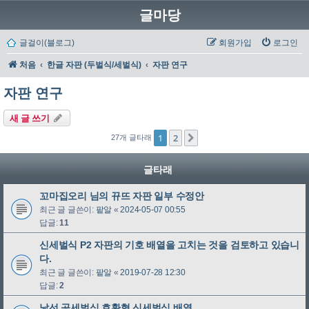
글마당
글걸이(블로그)
회원가입
로그인
처음
한글 자판 (두벌식/세벌식)
자판 연구
자판 연구
새 글 쓰기
1
2
다음
27개 글타래
글타래
꼬마집오리 님의 뀨뜨 자판 일부 수정안
최근 글 글쓴이:
팥알
«
2024-05-07 00:55
답글:
11
신세벌식 P2 자판의 기호 배열을 고치는 것을 검토하고 있습니
다.
최근 글 글쓴이:
팥알
«
2019-07-28 12:30
답글:
2
낯선 공세벌식 호환형 신세벌식 배열