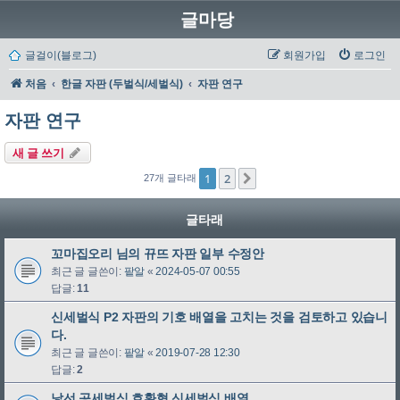
글마당
글걸이(블로그)
회원가입
로그인
처음
한글 자판 (두벌식/세벌식)
자판 연구
자판 연구
새 글 쓰기
1
2
다음
27개 글타래
글타래
꼬마집오리 님의 뀨뜨 자판 일부 수정안
최근 글 글쓴이:
팥알
«
2024-05-07 00:55
답글:
11
신세벌식 P2 자판의 기호 배열을 고치는 것을 검토하고 있습니
다.
최근 글 글쓴이:
팥알
«
2019-07-28 12:30
답글:
2
낯선 공세벌식 호환형 신세벌식 배열