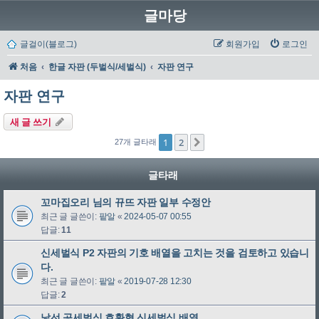
글마당
글걸이(블로그)
회원가입
로그인
처음
한글 자판 (두벌식/세벌식)
자판 연구
자판 연구
새 글 쓰기
1
2
다음
27개 글타래
글타래
꼬마집오리 님의 뀨뜨 자판 일부 수정안
최근 글 글쓴이:
팥알
«
2024-05-07 00:55
답글:
11
신세벌식 P2 자판의 기호 배열을 고치는 것을 검토하고 있습니
다.
최근 글 글쓴이:
팥알
«
2019-07-28 12:30
답글:
2
낯선 공세벌식 호환형 신세벌식 배열