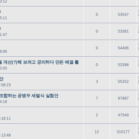
3:12
글
음
③
답
읽
0
53547
5:11
글
음
②
답
읽
0
53381
1:47
글
음
답
읽
0
54406
9:06
글
음
판을 개선(?)해 보려고 궁리하다 만든 배열 틀
답
읽
0
53398
2:05
글
음
험안
답
읽
3
55252
 08:23
글
음
조합하는 공병우 세벌식 실험안
답
읽
7
87987
4:18
글
음
답
읽
2
47549
 18:11
글
음
답
읽
12
310177
 13:48