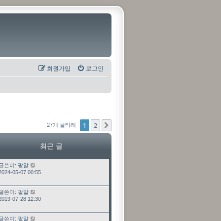
회원가입
로그인
1
2
다음
27개 글타래
최근 글
최근 글
글쓴이:
팥알
2024-05-07 00:55
최근 글
글쓴이:
팥알
2019-07-28 12:30
최근 글
글쓴이:
팥알