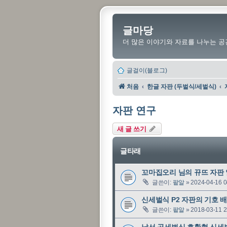
글마당
더 많은 이야기와 자료를 나누는 공
글걸이(블로그)
처음
한글 자판 (두벌식/세벌식)
자판 연구
새 글 쓰기
글타래
꼬마집오리 님의 뀨뜨 자판
글쓴이:
팥알
»
2024-04-16 0
신세벌식 P2 자판의 기호 
글쓴이:
팥알
»
2018-03-11 2
낯선 공세벌식 호환형 신세