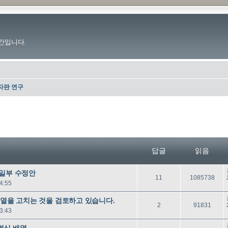
간입니다.
자판 연구
답글
읽음
 일부 수정안
답
읽
11
1085738
4:55
글
음
배열을 고치는 것을 검토하고 있습니다.
답
읽
2
91831
3:43
글
음
벌식 배열