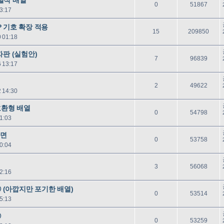
답
읽
0
51867
3:17
글
음
 기호 확장 적용
답
읽
15
209850
 01:18
글
음
자판 (실험안)
답
읽
7
96839
 13:17
글
음
답
읽
2
49622
 14:30
글
음
호환형 배열
답
읽
0
54798
1:03
글
음
다면
답
읽
0
53758
0:04
글
음
답
읽
3
56068
2:16
글
음
⑤ (아깝지만 포기한 배열)
답
읽
0
53514
5:13
글
음
④
답
읽
0
53259