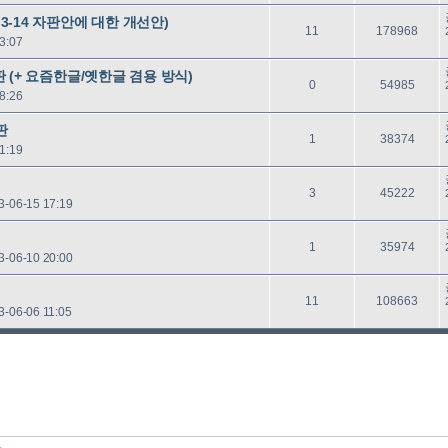
글
음
 3-14 자판안에 대한 개선안)
답
읽
11
178968
3:07
글
음
자판 (+ 요즘한글/옛한글 겸용 방식)
답
읽
0
54985
8:26
글
음
판
답
읽
1
38374
1:19
글
음
답
읽
3
45222
3-06-15 17:19
글
음
답
읽
1
35974
3-06-10 20:00
글
음
답
읽
11
108663
3-06-06 11:05
글
음
다