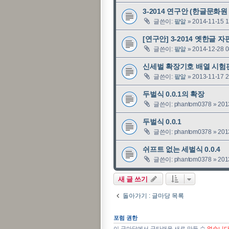
3-2014 연구안 (한글문화원
글쓴이:
팥알
»
2014-11-15 1
[연구안] 3-2014 옛한글 
글쓴이:
팥알
»
2014-12-28 0
신세벌 확장기호 배열 시험
글쓴이:
팥알
»
2013-11-17 2
두벌식 0.0.1의 확장
글쓴이:
phantom0378
»
201
두벌식 0.0.1
글쓴이:
phantom0378
»
201
쉬프트 없는 세벌식 0.0.4
글쓴이:
phantom0378
»
201
새 글 쓰기
돌아가기 : 글마당 목록
포럼 권한
이 글마당에서 글타래을 새로 만들 수
없습니