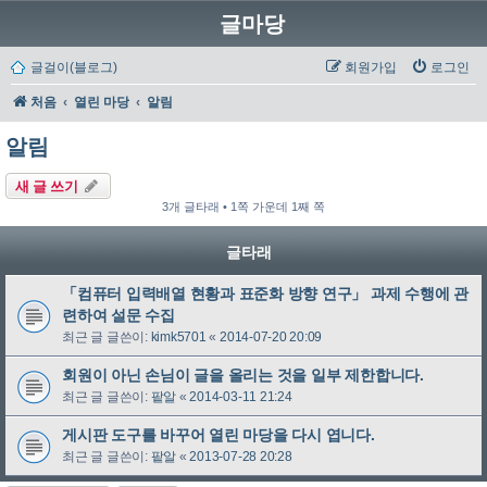
글마당
글걸이(블로그)
회원가입
로그인
처음
열린 마당
알림
알림
새 글 쓰기
3개 글타래 • 1쪽 가운데 1째 쪽
글타래
「컴퓨터 입력배열 현황과 표준화 방향 연구」 과제 수행에 관
련하여 설문 수집
최근 글 글쓴이:
kimk5701
«
2014-07-20 20:09
회원이 아닌 손님이 글을 올리는 것을 일부 제한합니다.
최근 글 글쓴이:
팥알
«
2014-03-11 21:24
게시판 도구를 바꾸어 열린 마당을 다시 엽니다.
최근 글 글쓴이:
팥알
«
2013-07-28 20:28