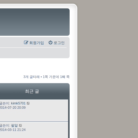
회원가입
로그인
3개 글타래 • 1쪽 가운데 1째 쪽
최근 글
최근 글
글쓴이:
kimk5701
2014-07-20 20:09
최근 글
글쓴이:
팥알
2014-03-11 21:24