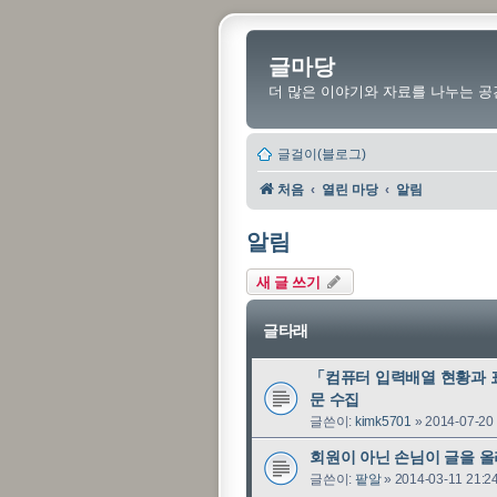
글마당
더 많은 이야기와 자료를 나누는 공
글걸이(블로그)
처음
열린 마당
알림
알림
새 글 쓰기
글타래
「컴퓨터 입력배열 현황과 
문 수집
글쓴이:
kimk5701
»
2014-07-20 
회원이 아닌 손님이 글을 올
글쓴이:
팥알
»
2014-03-11 21:2