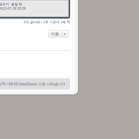
최근 글
글쓴이:
팥알
2013-07-28 20:28
3개 글타래 • 1쪽 가운데 1째 쪽
이동
C+09:00 Asia/Seoul 으로 나타냅니다