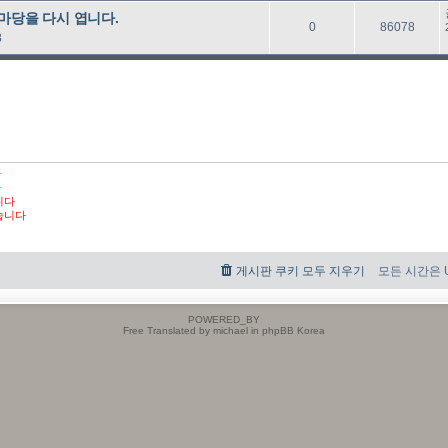
마당을 다시 엽니다.
답
읽
0
86078
8
글
음
다
다
니다
습니다
게시판 쿠키 모두 지우기
모든 시간은 UT
POWERED_BY
Free Translated by michael in phpBB Korea