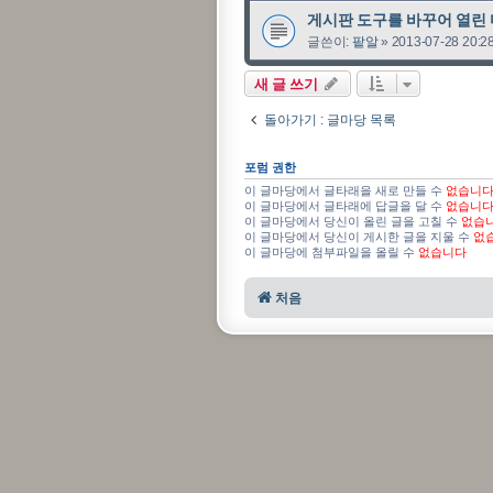
게시판 도구를 바꾸어 열린 
글쓴이:
팥알
»
2013-07-28 20:2
새 글 쓰기
돌아가기 : 글마당 목록
포럼 권한
이 글마당에서 글타래을 새로 만들 수
없습니
이 글마당에서 글타래에 답글을 달 수
없습니
이 글마당에서 당신이 올린 글을 고칠 수
없습
이 글마당에서 당신이 게시한 글을 지울 수
없
이 글마당에 첨부파일을 올릴 수
없습니다
처음