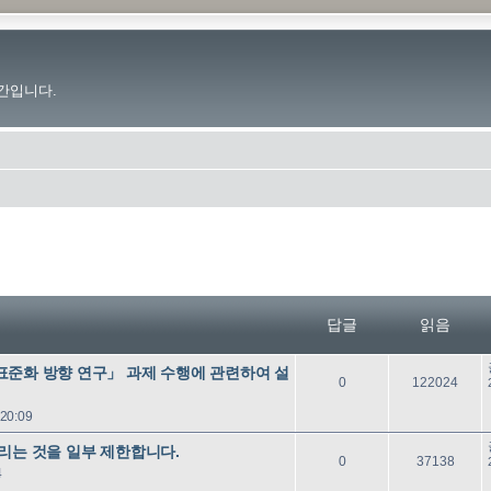
간입니다.
답글
읽음
표준화 방향 연구」 과제 수행에 관련하여 설
답
읽
0
122024
글
음
20:09
리는 것을 일부 제한합니다.
답
읽
0
37138
4
글
음