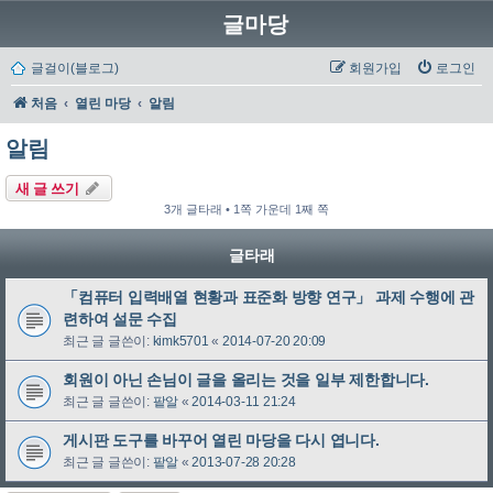
글마당
글걸이(블로그)
회원가입
로그인
처음
열린 마당
알림
알림
새 글 쓰기
3개 글타래 • 1쪽 가운데 1째 쪽
글타래
「컴퓨터 입력배열 현황과 표준화 방향 연구」 과제 수행에 관
련하여 설문 수집
최근 글 글쓴이:
kimk5701
«
2014-07-20 20:09
회원이 아닌 손님이 글을 올리는 것을 일부 제한합니다.
최근 글 글쓴이:
팥알
«
2014-03-11 21:24
게시판 도구를 바꾸어 열린 마당을 다시 엽니다.
최근 글 글쓴이:
팥알
«
2013-07-28 20:28