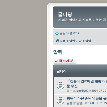
글마당
더 많은 이야기와 자료를 나누는 공
글걸이(블로그)
처음
열린 마당
알림
알림
새 글 쓰기
글타래
「컴퓨터 입력배열 현황과 
문 수집
글쓴이:
kimk5701
»
2014-07-20 
회원이 아닌 손님이 글을 올
글쓴이:
팥알
»
2014-03-11 21:2