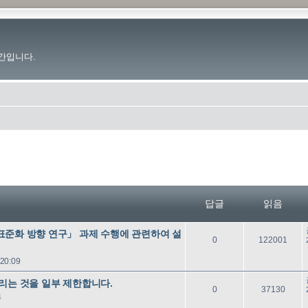
간입니다.
답글
읽음
표준화 방향 연구」 과제 수행에 관련하여 설
답
읽
0
122001
글
음
20:09
리는 것을 일부 제한합니다.
답
읽
0
37130
4
글
음