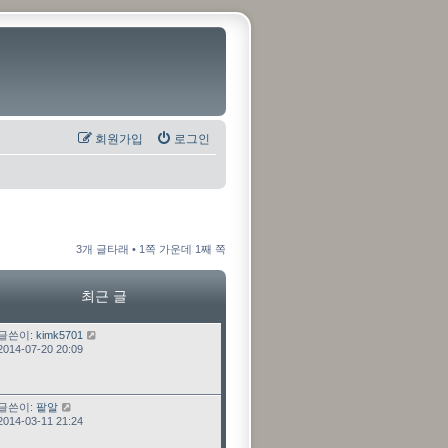
회원가입
로그인
3개 글타래 • 1쪽 가운데 1째 쪽
최근 글
최근 글
글쓴이:
kimk5701
2014-07-20 20:09
최근 글
글쓴이:
팥알
2014-03-11 21:24