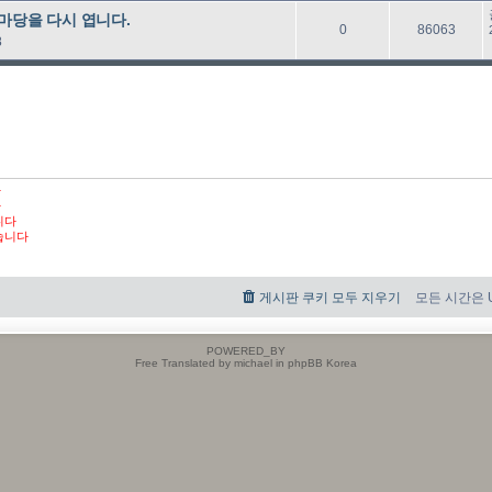
마당을 다시 엽니다.
답
읽
0
86063
8
글
음
다
다
니다
습니다
게시판 쿠키 모두 지우기
모든 시간은 UT
POWERED_BY
Free Translated by michael in phpBB Korea