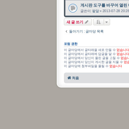
게시판 도구를 바꾸어 열린 
글쓴이:
팥알
»
2013-07-28 20:2
새 글 쓰기
돌아가기 : 글마당 목록
포럼 권한
이 글마당에서 글타래을 새로 만들 수
없습니
이 글마당에서 글타래에 답글을 달 수
없습니
이 글마당에서 당신이 올린 글을 고칠 수
없습
이 글마당에서 당신이 게시한 글을 지울 수
없
이 글마당에 첨부파일을 올릴 수
없습니다
처음