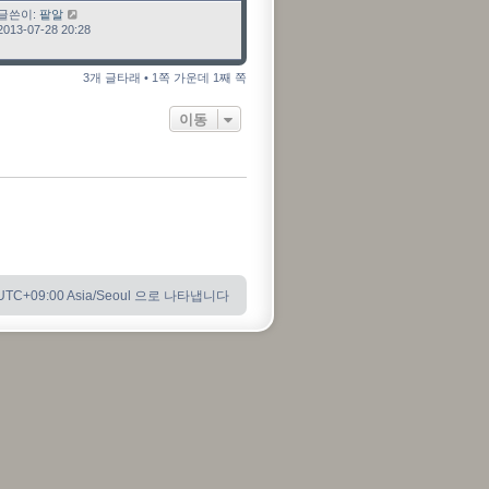
최근 글
글쓴이:
팥알
2013-07-28 20:28
3개 글타래 • 1쪽 가운데 1째 쪽
이동
C+09:00 Asia/Seoul 으로 나타냅니다