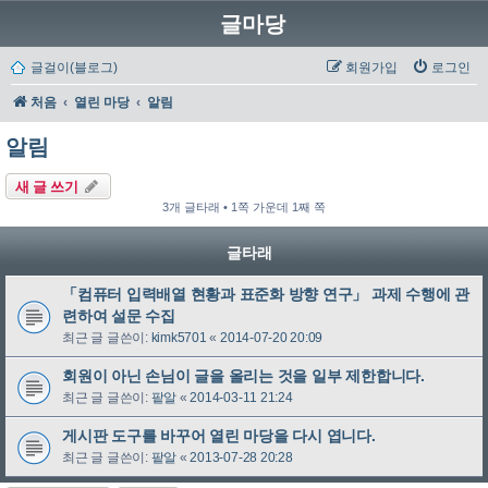
글마당
글걸이(블로그)
회원가입
로그인
처음
열린 마당
알림
알림
새 글 쓰기
3개 글타래 • 1쪽 가운데 1째 쪽
글타래
「컴퓨터 입력배열 현황과 표준화 방향 연구」 과제 수행에 관
련하여 설문 수집
최근 글 글쓴이:
kimk5701
«
2014-07-20 20:09
회원이 아닌 손님이 글을 올리는 것을 일부 제한합니다.
최근 글 글쓴이:
팥알
«
2014-03-11 21:24
게시판 도구를 바꾸어 열린 마당을 다시 엽니다.
최근 글 글쓴이:
팥알
«
2013-07-28 20:28