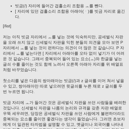
빗금(/) 자리에 들어간 겹홀소리 조합용 ㅗ를 뺀다.
[ 자리에 있던 겹홀소리 조합용 아래아(ㆍ)를 빗금 자리로 옮긴
다.
[/list]
저는 아직 빗금 자리에서 ㅗ를 넣는 것에 익숙하지만, 공세벌식 자판
을 오래 쓰지 않고 신세벌식 자판을 익힌 분들의 의견을 모아 보면 P
자리에서 ㅗ를 넣는 것이 편하다는 의견이 더 많은 것 같습니다. P 자
리에서 ㅗ를 넣는다면 [ 자리에서 아래아를 오타 없이 넣기가 더 어려
운 것 같습니다. 그래서 중복되어 들어 있는 요소(ㅗ)와 한글을 넣는
글쇠 수를 줄이는 것도 함께 노려서 오른쪽 아래아 자리를 위 배열표
처럼 바꾸었습니다.
첫소리를 넣은 다음의 쌍아래아는 빗금(/)과 z 글쇠를 이어 쳐서 넣을
수 있고, 쌍아래아만 따로 넣으려면 윗글쇠를 누른 채로 z 글쇠를 두
번 누르면 됩니다.
빗금 자리에 ㅗ가 들어간 것은 공세벌식 자판을 쓰던 사람들을 배려한
것입니다. 신세벌식 자판을 나름의 논리와 규격을 갖춘 자판 배열로
우뚝 세우려면, 당장은 공세벌식 자판을 쓰던 사람에게 불편하더라도
중복되는 요소를 줄이면 좋겠다는 생각이 들었습니다. 그러면 초보자
에게 더 일관된 타자법을 설명할 수 있고, 옛글이나 외국어를 나타내