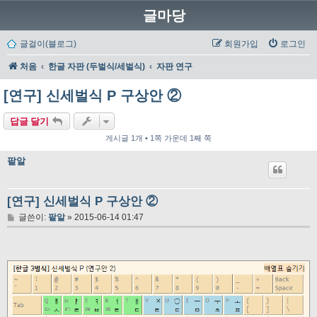
글마당
글걸이(블로그)
회원가입
로그인
처음
한글 자판 (두벌식/세벌식)
자판 연구
[연구] 신세벌식 P 구상안 ②
답글 달기
게시글 1개 • 1쪽 가운데 1째 쪽
팥알
[연구] 신세벌식 P 구상안 ②
글
글쓴이:
팥알
»
2015-06-14 01:47