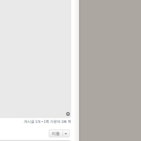
알
맨
위
게시글 1개 • 1쪽 가운데 1째 쪽
로
돌
이동
아
가