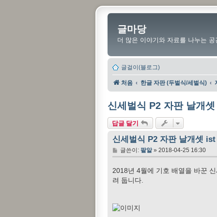
글마당
더 많은 이야기와 자료를 나누는 공
글걸이(블로그)
처음
한글 자판 (두벌식/세벌식)
신세벌식 P2 자판 날개셋 ist
답글 달기
신세벌식 P2 자판 날개셋 ist 파일
글
글쓴이:
팥알
»
2018-04-25 16:30
2018년 4월에 기호 배열을 바꾼 신
려 둡니다.