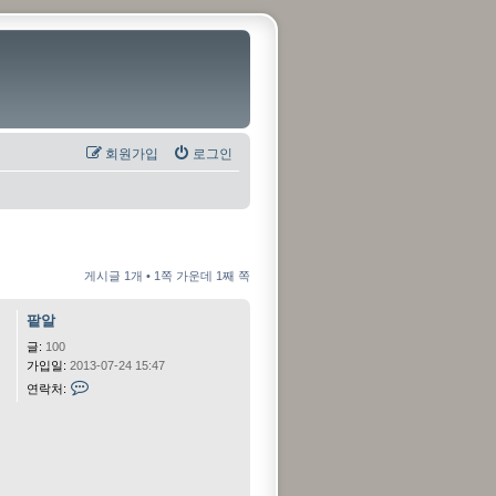
회원가입
로그인
게시글 1개 • 1쪽 가운데 1째 쪽
팥알
글:
100
가입일:
2013-07-24 15:47
C
연락처:
o
n
t
a
c
t
팥