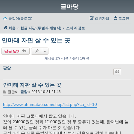
글마당
글걸이(블로그)
회원가입
로그인
처음
한글 자판 (두벌식/세벌식)
소식과 정보
안마태 자판 살 수 있는 곳
답글 달기
게시글 1개 • 1쪽 가운데 1째 쪽
팥알
안마태 자판 살 수 있는 곳
글
글쓴이:
팥알
»
2013-10-31 21:46
http://www.ahnmatae.com/shop/list.php?ca_id=10
안마태 자판 그물터에서 팔고 있습니다.
값이 2'4000원인 것과 1'1000원인 것 두 종류가 있는데, 한꺼번에 눌
러 쓸 수 있는 글쇠 수가 다른 것 같습니다.
글쇠 배열은 표준 두벌식/안마태 세벌식 겸용으로 찍혀 있습니다.