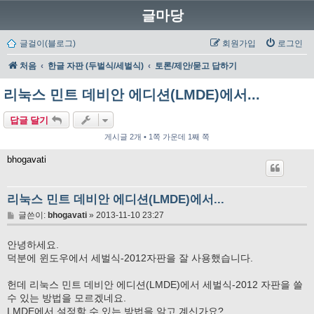
글마당
글걸이(블로그)
회원가입
로그인
처음
한글 자판 (두벌식/세벌식)
토론/제안/묻고 답하기
리눅스 민트 데비안 에디션(LMDE)에서...
답글 달기
게시글 2개 • 1쪽 가운데 1째 쪽
bhogavati
리눅스 민트 데비안 에디션(LMDE)에서...
글
글쓴이:
bhogavati
»
2013-11-10 23:27
안녕하세요.
덕분에 윈도우에서 세벌식-2012자판을 잘 사용했습니다.
헌데 리눅스 민트 데비안 에디션(LMDE)에서 세벌식-2012 자판을 쓸
수 있는 방법을 모르겠네요.
LMDE에서 설정할 수 있는 방법을 알고 계신가요?