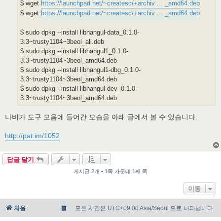
$ wget
https://launchpad.net/~createsc/+archiv ... _amd64.deb
$ wget
https://launchpad.net/~createsc/+archiv ... _amd64.deb
$ sudo dpkg --install libhangul-data_0.1.0-
3.3~trusty1104~3beol_all.deb
$ sudo dpkg --install libhangul1_0.1.0-
3.3~trusty1104~3beol_amd64.deb
$ sudo dpkg --install libhangul1-dbg_0.1.0-
3.3~trusty1104~3beol_amd64.deb
$ sudo dpkg --install libhangul-dev_0.1.0-
3.3~trusty1104~3beol_amd64.deb
나비가 도구 모음에 들어간 모습을 아래 글에서 볼 수 있습니다.
http://pat.im/1052
답글 달기
게시글 2개 • 1쪽 가운데 1째 쪽
이동
처음
모든 시간은 UTC+09:00 Asia/Seoul 으로 나타냅니다