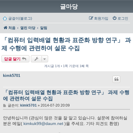
글마당
글걸이(블로그)
회원가입
로그인
처음
열린 마당
알림
「컴퓨터 입력배열 현황과 표준화 방향 연구」 과
제 수행에 관련하여 설문 수집
답글 달기
게시글 1개 • 1쪽 가운데 1째 쪽
kimk5701
「컴퓨터 입력배열 현황과 표준화 방향 연구」 과제 수행
에 관련하여 설문 수집
글
글쓴이:
kimk5701
»
2014-07-20 20:09
안녕하십니까 (관심이 많은 것을 잘 알고 있습니다. 설문에 참여하실
분은 메일(
kimkuk99@daum.net
)을 주세요. 기타 의견도 환영)