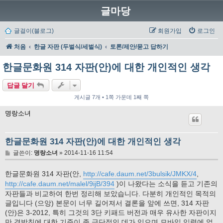
글마당
글걸이(블로그)
회원가입
로그인
처음
한글 자판 (두벌식/세벌식)
토론/제안/묻고 답하기
한글문화원 314 자판(안)에 대한 개인적인 생각
답글 달기
게시글 7개 • 1쪽 가운데 1째 쪽
명랑소녀
한글문화원 314 자판(안)에 대한 개인적인 생각
글
글쓴이:
명랑소녀
»
2014-11-16 11:54
한글문화원 314 자판(안,
http://cafe.daum.net/3bulsik/JMKX/4
,
http://cafe.daum.net/malel/9ijB/394
)이 나왔다는 소식을 듣고 기존의
자판들과 비교하여 한번 정리해 보았습니다. 다분히 개인적인 목적의
글입니다 (으앙) 본문이 너무 길어져서 결론을 앞에 쓰면, 314 자판
(안)은 3-2012, 특히 그것의 3단 키패드 버전과 매우 유사한 자판이지
만 겹받침에 대한 기준이 좀 극단적인 데가 있으며 모바일 입력에 얽