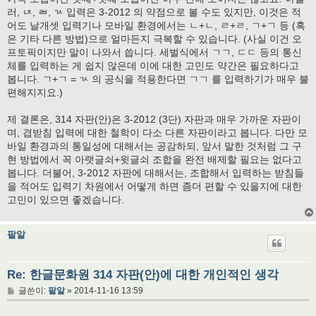
러, ㄵ, ㄼ, ㄳ 입력은 3-2012 의 약점으로 볼 수도 있지만, 이것은 적
어도 날개셋 입력기나 모바일 환경에서는 ㄴ+ㄴ, ㄹ+ㄹ, ㄱ+ㄱ 등 (혹
은 기타 다른 방법)으로 얼마든지 극복할 수 있습니다. (사실 이건 오
프토픽이지만 말이 나와서 씁니다. 세벌식에서 ㄱㄱ, ㄷㄷ 등의 통신
체를 입력하는 게 쉽지 않은데 이에 대한 고민도 약간은 필요하다고
봅니다. ㄱ+ㄱ = ㄳ 의 공식을 적용한다면 ㄱㄱ 를 입력하기가 매우 불
편해지지요.)
제 결론은, 314 자판(안)은 3-2012 (3단) 자판과 매우 가까운 자판이
며, 겹받침 입력에 대한 철학이 다소 다른 자판이라고 봅니다. 다만 모
바일 환경과의 통일성에 대해서는 공감하되, 앞서 말한 것처럼 그 구
현 방법에서 꼭 아랫글쇠+윗글쇠 조합을 완전 배제할 필요는 없다고
봅니다. 더불어, 3-2012 자판에 대해서는, 조합해서 입력하는 받침들
을 적어도 입력기 차원에서 어떻게 하면 좀더 편할 수 있을지에 대한
고민이 있으면 좋겠습니다.
팥알
Re: 한글문화원 314 자판(안)에 대한 개인적인 생각
글
글쓴이:
팥알
»
2014-11-16 13:59