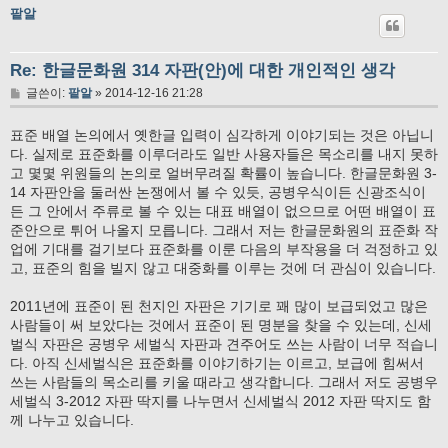
팥알
Re: 한글문화원 314 자판(안)에 대한 개인적인 생각
글
글쓴이:
팥알
»
2014-12-16 21:28
표준 배열 논의에서 옛한글 입력이 심각하게 이야기되는 것은 아닙니
다. 실제로 표준화를 이루더라도 일반 사용자들은 목소리를 내지 못하
고 몇몇 위원들의 논의로 얼버무려질 확률이 높습니다. 한글문화원 3-
14 자판안을 둘러싼 논쟁에서 볼 수 있듯, 공병우식이든 신광조식이
든 그 안에서 주류로 볼 수 있는 대표 배열이 없으므로 어떤 배열이 표
준안으로 튀어 나올지 모릅니다. 그래서 저는 한글문화원의 표준화 작
업에 기대를 걸기보다 표준화를 이룬 다음의 부작용을 더 걱정하고 있
고, 표준의 힘을 빌지 않고 대중화를 이루는 것에 더 관심이 있습니다.
2011년에 표준이 된 천지인 자판은 기기로 꽤 많이 보급되었고 많은
사람들이 써 보았다는 것에서 표준이 된 명분을 찾을 수 있는데, 신세
벌식 자판은 공병우 세벌식 자판과 견주어도 쓰는 사람이 너무 적습니
다. 아직 신세벌식은 표준화를 이야기하기는 이르고, 보급에 힘써서
쓰는 사람들의 목소리를 키울 때라고 생각합니다. 그래서 저도 공병우
세벌식 3-2012 자판 딱지를 나누면서 신세벌식 2012 자판 딱지도 함
께 나누고 있습니다.