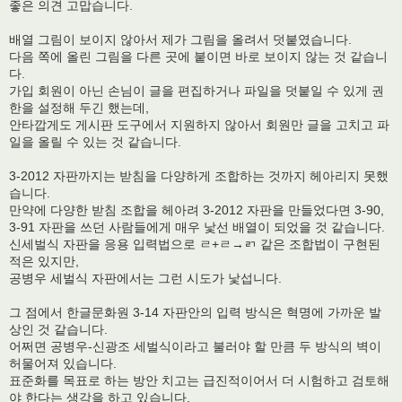
좋은 의견 고맙습니다.
배열 그림이 보이지 않아서 제가 그림을 올려서 덧붙였습니다.
다음 쪽에 올린 그림을 다른 곳에 붙이면 바로 보이지 않는 것 같습니
다.
가입 회원이 아닌 손님이 글을 편집하거나 파일을 덧붙일 수 있게 권
한을 설정해 두긴 했는데,
안타깝게도 게시판 도구에서 지원하지 않아서 회원만 글을 고치고 파
일을 올릴 수 있는 것 같습니다.
3-2012 자판까지는 받침을 다양하게 조합하는 것까지 헤아리지 못했
습니다.
만약에 다양한 받침 조합을 헤아려 3-2012 자판을 만들었다면 3-90,
3-91 자판을 쓰던 사람들에게 매우 낯선 배열이 되었을 것 같습니다.
신세벌식 자판을 응용 입력법으로 ㄹ+ㄹ→ㄺ 같은 조합법이 구현된
적은 있지만,
공병우 세벌식 자판에서는 그런 시도가 낯섭니다.
그 점에서 한글문화원 3-14 자판안의 입력 방식은 혁명에 가까운 발
상인 것 같습니다.
어쩌면 공병우-신광조 세벌식이라고 불러야 할 만큼 두 방식의 벽이
허물어져 있습니다.
표준화를 목표로 하는 방안 치고는 급진적이어서 더 시험하고 검토해
야 한다는 생각을 하고 있습니다.