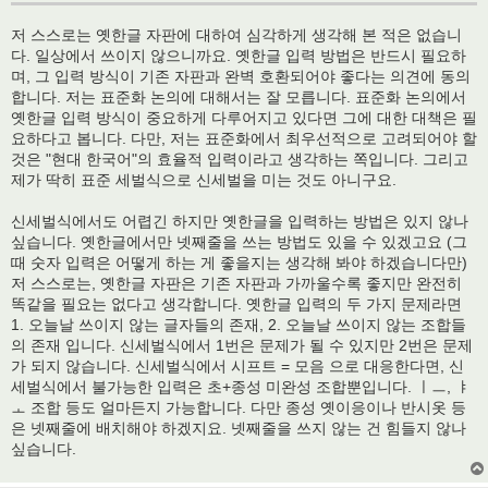
저 스스로는 옛한글 자판에 대하여 심각하게 생각해 본 적은 없습니
다. 일상에서 쓰이지 않으니까요. 옛한글 입력 방법은 반드시 필요하
며, 그 입력 방식이 기존 자판과 완벽 호환되어야 좋다는 의견에 동의
합니다. 저는 표준화 논의에 대해서는 잘 모릅니다. 표준화 논의에서
옛한글 입력 방식이 중요하게 다루어지고 있다면 그에 대한 대책은 필
요하다고 봅니다. 다만, 저는 표준화에서 최우선적으로 고려되어야 할
것은 "현대 한국어"의 효율적 입력이라고 생각하는 쪽입니다. 그리고
제가 딱히 표준 세벌식으로 신세벌을 미는 것도 아니구요.
신세벌식에서도 어렵긴 하지만 옛한글을 입력하는 방법은 있지 않나
싶습니다. 옛한글에서만 넷째줄을 쓰는 방법도 있을 수 있겠고요 (그
때 숫자 입력은 어떻게 하는 게 좋을지는 생각해 봐야 하겠습니다만)
저 스스로는, 옛한글 자판은 기존 자판과 가까울수록 좋지만 완전히
똑같을 필요는 없다고 생각합니다. 옛한글 입력의 두 가지 문제라면
1. 오늘날 쓰이지 않는 글자들의 존재, 2. 오늘날 쓰이지 않는 조합들
의 존재 입니다. 신세벌식에서 1번은 문제가 될 수 있지만 2번은 문제
가 되지 않습니다. 신세벌식에서 시프트 = 모음 으로 대응한다면, 신
세벌식에서 불가능한 입력은 초+종성 미완성 조합뿐입니다. ㅣㅡ, ㅑ
ㅗ 조합 등도 얼마든지 가능합니다. 다만 종성 옛이응이나 반시옷 등
은 넷째줄에 배치해야 하겠지요. 넷째줄을 쓰지 않는 건 힘들지 않나
싶습니다.