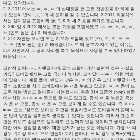
다고 생각합니다.
2. 3-2011에서는 ㄾ, ㄿ, ㄽ 의 삼대장을 뺀 모든 겹받침을 한 타에 칠
수 있는데 반해 `, {, } 의 세 문자를 칠 수 없습니다. 3-2011 직결식에
서는 삼대장을 포함하되 @, #, $ 의 세 기호를 추가로 뺐습니다.
3. 390 및 3-2012 에서는 모든 기호를 포함하였고, ㄵ, ㄼ, ㄳ, ㄾ, ㄿ,
ㄽ (빈도 높은 순) 이 빠졌습니다.
4. 314 자판을 보시면 모든 기호가 포함돼 있고 (ㄺ), ㄲ, ㄻ, ㅀ, ㄼ,
ㄳ, ㄽ (빈도 높은 순) 이 빠졌습니다. ㄺ 에 괄호가 쳐져 있는 이유는
314 자판에서 그 글쇠 자리를 특수 목적으로 사용할 수도 있다 하였기
때문입니다.
겹받침 입력에서, 아랫글쇠+윗글쇠 조합이 가장 불편한 것은 사실일
까요? 모바일에서는 그럴 공산이 높지만, 모바일에서는 다양한 방법
이 있습니다. 예를 들어, 빈도가 낮은 ㄿ, ㄾ 의 경우 그냥 아랫글쇠+윗
글쇠 조합으로 치되 모바일에서는 ㄹ을 누르고 있으면 ㄿ, ㄾ 등이 뜨
도록 하는 방법도 얼마든지 가능합니다. 혹은 314 표준안 (hwp) 본문
에서처럼 ㄹ+ㄹ = ㄾ 등으로 할 수도 있고요. 종성 ㄹ 을 누르면 종성
ㅅ 은 ㄽ 으로, 종성 ㅇ 은 ㄿ 으로 보이게 할 수도 있습니다. 즉 ㄹ+ㅇ
= ㄿ. 요는, '겉으로 보이는' 자판을 통일하면서도 모바일에서 좀더 나
은 입력 방법을 얼마든지 생각할 수 있다는 것입니다. 따라서 표준 자
판은 키보드 중심으로 생각해도 큰 문제가 없을 것이라고 생각합니다.
다만 아직 겹받침 입력에 대한 문제가 끝난 것은 아닙니다. 가령 ㄽ 의
경우 위치상 ㄹ+ㅅ 으로 연달아 치기 편하나, ㄼ 의 경우 넷째+셋째손
가락 조합이건 넷째+넷째 조합이건 아주 편해 보이지는 않고요. 아울