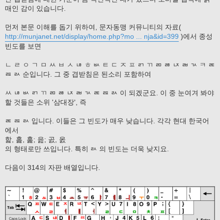
매인 감이 있습니다.
먼저 본문 이해를 돕기 위하여, 문자동맹 커뮤니티의 자료(
http://munjanet.net/display/home.php?mo ... nja&id=399
)에서 종성
빈도를 보면
ㄴ ㄹ ㅇ ㄱ ㅁ ㅆ ㅂ ㅅ ㄶ ㅎ ㅄ ㅌ ㄷ ㅈ ㅍ ㄺ ㄲ ㄻ ㅀ ㄵ ㄼ ㄳ ㅋ ㄾ
ㄿ ㄽ 순입니다. 그 중 겹받침은 된소리 포함하여
ㅆ ㄶ ㅄ ㄺ ㄲ ㄻ ㅀ ㄵ ㄼ ㄳ ㄾ ㄿ ㄽ 이 되겠군요. 이 중 눈여겨 봐야
할 것들은 소위 '삼대장', 즉
ㄾ ㄿ ㄽ 입니다. 이들은 그 빈도가 매우 낮습니다. 각각 현대 한국어
에서
핥, 홅, 훑; 읊; 곬, 옰
의 형태로만 쓰입니다. 특히 ㄽ 의 빈도는 더욱 낮지요.
다음이 314의 자판 배열입니다.