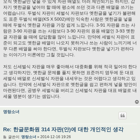
오직 옛한글만 넣을 수 있게 자판 배열도 더러 제안되기는 하지만, 갑
자기 옛한글을 넣어야 할 때에 평소에 쓰던 것과 다른 배열을 쓰기는
어렵습니다. 두벌식 자판이 세벌식 자판보다 옛한글을 넣기가 불편해
도 표준 두벌식 배열(KS X 5002)에만 익숙한 사람은 옛한글을 넣을
때에 두벌식 옛한글 자판을 가장 쉽게 느낍니다. 3-91 자판을 쓰는 사
람은 3-90 자판을 쓰는 사람보다 3-90 자판의 응용 배열인 3-93 옛한
글 자판을 쓸 때에 답답함을 많이 느낍니다. 만약에 세벌식 자판이 표
준이 되고도 옛한글 배열이 나오지 못하거나 쓰는 사람이 느끼기에 너
무 다른 배열을 써야 한다면, 두벌식 자판보다 옛한글 넣기가 편하다
는 이야기가 이론에만 그칠 것입니다.
저도 신세벌식 자판을 매우 좋아해서 대중화를 위해 적극 밀어야 한다
고 생각하지만, 옛한글 문제를 풀지 못하면 표준까지 염두에 둔 대표
세벌식 배열로 신세벌식 자판을 내세우는 것은 어렵다고 생각하고 있
습니다. 만약에 신세벌식 자판으로 옛한글을 쉽고 편하게 넣을 방안이
마련된다면, 공병우 세벌식을 버리고 신세벌식 자판을 대표 배열로 내
세울 명분이 생기는 셈입니다.
명랑소녀
Re: 한글문화원 314 자판(안)에 대한 개인적인 생각
글
글쓴이:
명랑소녀
»
2014-12-16 19:26