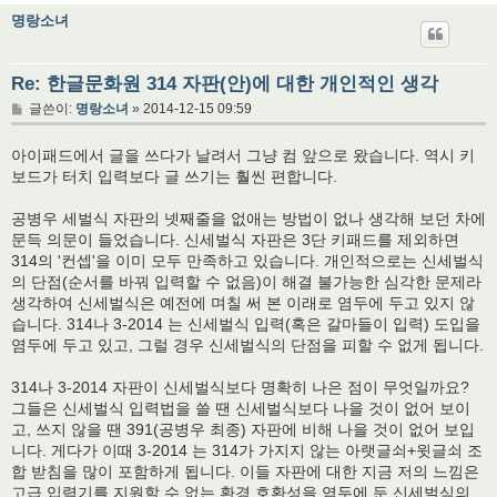
명랑소녀
Re: 한글문화원 314 자판(안)에 대한 개인적인 생각
글
글쓴이:
명랑소녀
»
2014-12-15 09:59
아이패드에서 글을 쓰다가 날려서 그냥 컴 앞으로 왔습니다. 역시 키
보드가 터치 입력보다 글 쓰기는 훨씬 편합니다.
공병우 세벌식 자판의 넷째줄을 없애는 방법이 없나 생각해 보던 차에
문득 의문이 들었습니다. 신세벌식 자판은 3단 키패드를 제외하면
314의 '컨셉'을 이미 모두 만족하고 있습니다. 개인적으로는 신세벌식
의 단점(순서를 바꿔 입력할 수 없음)이 해결 불가능한 심각한 문제라
생각하여 신세벌식은 예전에 며칠 써 본 이래로 염두에 두고 있지 않
습니다. 314나 3-2014 는 신세벌식 입력(혹은 갈마들이 입력) 도입을
염두에 두고 있고, 그럴 경우 신세벌식의 단점을 피할 수 없게 됩니다.
314나 3-2014 자판이 신세벌식보다 명확히 나은 점이 무엇일까요?
그들은 신세벌식 입력법을 쓸 땐 신세벌식보다 나을 것이 없어 보이
고, 쓰지 않을 땐 391(공병우 최종) 자판에 비해 나을 것이 없어 보입
니다. 게다가 이때 3-2014 는 314가 가지지 않는 아랫글쇠+윗글쇠 조
합 받침을 많이 포함하게 됩니다. 이들 자판에 대한 지금 저의 느낌은
고급 입력기를 지원할 수 없는 환경 호환성을 염두에 둔 신세벌식의