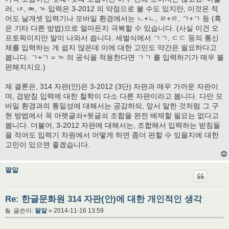
러, ㄵ, ㄼ, ㄳ 입력은 3-2012 의 약점으로 볼 수도 있지만, 이것은 적
어도 날개셋 입력기나 모바일 환경에서는 ㄴ+ㄴ, ㄹ+ㄹ, ㄱ+ㄱ 등 (혹
은 기타 다른 방법)으로 얼마든지 극복할 수 있습니다. (사실 이건 오
프토픽이지만 말이 나와서 씁니다. 세벌식에서 ㄱㄱ, ㄷㄷ 등의 통신
체를 입력하는 게 쉽지 않은데 이에 대한 고민도 약간은 필요하다고
봅니다. ㄱ+ㄱ = ㄳ 의 공식을 적용한다면 ㄱㄱ 를 입력하기가 매우 불
편해지지요.)
제 결론은, 314 자판(안)은 3-2012 (3단) 자판과 매우 가까운 자판이
며, 겹받침 입력에 대한 철학이 다소 다른 자판이라고 봅니다. 다만 모
바일 환경과의 통일성에 대해서는 공감하되, 앞서 말한 것처럼 그 구
현 방법에서 꼭 아랫글쇠+윗글쇠 조합을 완전 배제할 필요는 없다고
봅니다. 더불어, 3-2012 자판에 대해서는, 조합해서 입력하는 받침들
을 적어도 입력기 차원에서 어떻게 하면 좀더 편할 수 있을지에 대한
고민이 있으면 좋겠습니다.
팥알
Re: 한글문화원 314 자판(안)에 대한 개인적인 생각
글
글쓴이:
팥알
»
2014-11-16 13:59