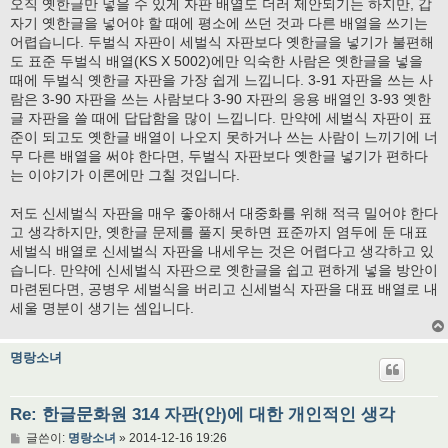
오직 옛한글만 넣을 수 있게 자판 배열도 더러 제안되기는 하지만, 갑
자기 옛한글을 넣어야 할 때에 평소에 쓰던 것과 다른 배열을 쓰기는
어렵습니다. 두벌식 자판이 세벌식 자판보다 옛한글을 넣기가 불편해
도 표준 두벌식 배열(KS X 5002)에만 익숙한 사람은 옛한글을 넣을
때에 두벌식 옛한글 자판을 가장 쉽게 느낍니다. 3-91 자판을 쓰는 사
람은 3-90 자판을 쓰는 사람보다 3-90 자판의 응용 배열인 3-93 옛한
글 자판을 쓸 때에 답답함을 많이 느낍니다. 만약에 세벌식 자판이 표
준이 되고도 옛한글 배열이 나오지 못하거나 쓰는 사람이 느끼기에 너
무 다른 배열을 써야 한다면, 두벌식 자판보다 옛한글 넣기가 편하다
는 이야기가 이론에만 그칠 것입니다.
저도 신세벌식 자판을 매우 좋아해서 대중화를 위해 적극 밀어야 한다
고 생각하지만, 옛한글 문제를 풀지 못하면 표준까지 염두에 둔 대표
세벌식 배열로 신세벌식 자판을 내세우는 것은 어렵다고 생각하고 있
습니다. 만약에 신세벌식 자판으로 옛한글을 쉽고 편하게 넣을 방안이
마련된다면, 공병우 세벌식을 버리고 신세벌식 자판을 대표 배열로 내
세울 명분이 생기는 셈입니다.
명랑소녀
Re: 한글문화원 314 자판(안)에 대한 개인적인 생각
글
글쓴이:
명랑소녀
»
2014-12-16 19:26