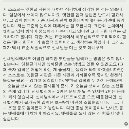
저 스스로는 옛한글 자판에 대하여 심각하게 생각해 본 적은 없습니
다. 일상에서 쓰이지 않으니까요. 옛한글 입력 방법은 반드시 필요하
며, 그 입력 방식이 기존 자판과 완벽 호환되어야 좋다는 의견에 동의
합니다. 저는 표준화 논의에 대해서는 잘 모릅니다. 표준화 논의에서
옛한글 입력 방식이 중요하게 다루어지고 있다면 그에 대한 대책은 필
요하다고 봅니다. 다만, 저는 표준화에서 최우선적으로 고려되어야 할
것은 "현대 한국어"의 효율적 입력이라고 생각하는 쪽입니다. 그리고
제가 딱히 표준 세벌식으로 신세벌을 미는 것도 아니구요.
신세벌식에서도 어렵긴 하지만 옛한글을 입력하는 방법은 있지 않나
싶습니다. 옛한글에서만 넷째줄을 쓰는 방법도 있을 수 있겠고요 (그
때 숫자 입력은 어떻게 하는 게 좋을지는 생각해 봐야 하겠습니다만)
저 스스로는, 옛한글 자판은 기존 자판과 가까울수록 좋지만 완전히
똑같을 필요는 없다고 생각합니다. 옛한글 입력의 두 가지 문제라면
1. 오늘날 쓰이지 않는 글자들의 존재, 2. 오늘날 쓰이지 않는 조합들
의 존재 입니다. 신세벌식에서 1번은 문제가 될 수 있지만 2번은 문제
가 되지 않습니다. 신세벌식에서 시프트 = 모음 으로 대응한다면, 신
세벌식에서 불가능한 입력은 초+종성 미완성 조합뿐입니다. ㅣㅡ, ㅑ
ㅗ 조합 등도 얼마든지 가능합니다. 다만 종성 옛이응이나 반시옷 등
은 넷째줄에 배치해야 하겠지요. 넷째줄을 쓰지 않는 건 힘들지 않나
싶습니다.