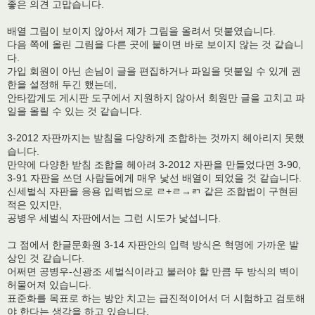
좋은 의견 고맙습니다.
배열 그림이 보이지 않아서 제가 그림을 올려서 덧붙였습니다.
다음 쪽에 올린 그림을 다른 곳에 붙이면 바로 보이지 않는 것 같습니
다.
가입 회원이 아닌 손님이 글을 편집하거나 파일을 덧붙일 수 있게 권
한을 설정해 두긴 했는데,
안타깝게도 게시판 도구에서 지원하지 않아서 회원만 글을 고치고 파
일을 올릴 수 있는 것 같습니다.
3-2012 자판까지는 받침을 다양하게 조합하는 것까지 헤아리지 못했
습니다.
만약에 다양한 받침 조합을 헤아려 3-2012 자판을 만들었다면 3-90,
3-91 자판을 쓰던 사람들에게 매우 낯선 배열이 되었을 것 같습니다.
신세벌식 자판을 응용 입력법으로 ㄹ+ㄹ→ㄺ 같은 조합법이 구현된
적은 있지만,
공병우 세벌식 자판에서는 그런 시도가 낯섭니다.
그 점에서 한글문화원 3-14 자판안의 입력 방식은 혁명에 가까운 발
상인 것 같습니다.
어쩌면 공병우-신광조 세벌식이라고 불러야 할 만큼 두 방식의 벽이
허물어져 있습니다.
표준화를 목표로 하는 방안 치고는 급진적이어서 더 시험하고 검토해
야 한다는 생각을 하고 있습니다.