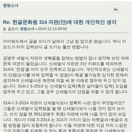
명랑소녀
Re: 한글문화원 314 자판(안)에 대한 개인적인 생각
글
글쓴이:
명랑소녀
»
2014-12-15 09:59
아이패드에서 글을 쓰다가 날려서 그냥 컴 앞으로 왔습니다. 역시 키
보드가 터치 입력보다 글 쓰기는 훨씬 편합니다.
공병우 세벌식 자판의 넷째줄을 없애는 방법이 없나 생각해 보던 차에
문득 의문이 들었습니다. 신세벌식 자판은 3단 키패드를 제외하면
314의 '컨셉'을 이미 모두 만족하고 있습니다. 개인적으로는 신세벌식
의 단점(순서를 바꿔 입력할 수 없음)이 해결 불가능한 심각한 문제라
생각하여 신세벌식은 예전에 며칠 써 본 이래로 염두에 두고 있지 않
습니다. 314나 3-2014 는 신세벌식 입력(혹은 갈마들이 입력) 도입을
염두에 두고 있고, 그럴 경우 신세벌식의 단점을 피할 수 없게 됩니다.
314나 3-2014 자판이 신세벌식보다 명확히 나은 점이 무엇일까요?
그들은 신세벌식 입력법을 쓸 땐 신세벌식보다 나을 것이 없어 보이
고, 쓰지 않을 땐 391(공병우 최종) 자판에 비해 나을 것이 없어 보입
니다. 게다가 이때 3-2014 는 314가 가지지 않는 아랫글쇠+윗글쇠 조
합 받침을 많이 포함하게 됩니다. 이들 자판에 대한 지금 저의 느낌은
고급 입력기를 지원할 수 없는 환경 호환성을 염두에 둔 신세벌식의