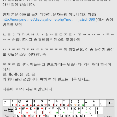
매인 감이 있습니다.
먼저 본문 이해를 돕기 위하여, 문자동맹 커뮤니티의 자료(
http://munjanet.net/display/home.php?mo ... nja&id=399
)에서 종성
빈도를 보면
ㄴ ㄹ ㅇ ㄱ ㅁ ㅆ ㅂ ㅅ ㄶ ㅎ ㅄ ㅌ ㄷ ㅈ ㅍ ㄺ ㄲ ㄻ ㅀ ㄵ ㄼ ㄳ ㅋ ㄾ
ㄿ ㄽ 순입니다. 그 중 겹받침은 된소리 포함하여
ㅆ ㄶ ㅄ ㄺ ㄲ ㄻ ㅀ ㄵ ㄼ ㄳ ㄾ ㄿ ㄽ 이 되겠군요. 이 중 눈여겨 봐야
할 것들은 소위 '삼대장', 즉
ㄾ ㄿ ㄽ 입니다. 이들은 그 빈도가 매우 낮습니다. 각각 현대 한국어
에서
핥, 홅, 훑; 읊; 곬, 옰
의 형태로만 쓰입니다. 특히 ㄽ 의 빈도는 더욱 낮지요.
다음이 314의 자판 배열입니다.