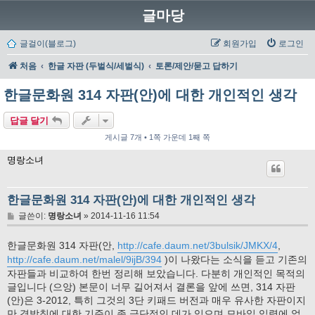
글마당
글걸이(블로그)
회원가입
로그인
처음
한글 자판 (두벌식/세벌식)
토론/제안/묻고 답하기
한글문화원 314 자판(안)에 대한 개인적인 생각
답글 달기
게시글 7개 • 1쪽 가운데 1째 쪽
명랑소녀
한글문화원 314 자판(안)에 대한 개인적인 생각
글
글쓴이:
명랑소녀
»
2014-11-16 11:54
한글문화원 314 자판(안,
http://cafe.daum.net/3bulsik/JMKX/4
,
http://cafe.daum.net/malel/9ijB/394
)이 나왔다는 소식을 듣고 기존의
자판들과 비교하여 한번 정리해 보았습니다. 다분히 개인적인 목적의
글입니다 (으앙) 본문이 너무 길어져서 결론을 앞에 쓰면, 314 자판
(안)은 3-2012, 특히 그것의 3단 키패드 버전과 매우 유사한 자판이지
만 겹받침에 대한 기준이 좀 극단적인 데가 있으며 모바일 입력에 얽