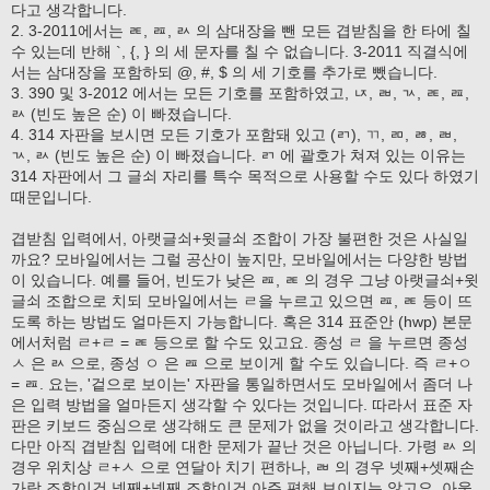
다고 생각합니다.
2. 3-2011에서는 ㄾ, ㄿ, ㄽ 의 삼대장을 뺀 모든 겹받침을 한 타에 칠
수 있는데 반해 `, {, } 의 세 문자를 칠 수 없습니다. 3-2011 직결식에
서는 삼대장을 포함하되 @, #, $ 의 세 기호를 추가로 뺐습니다.
3. 390 및 3-2012 에서는 모든 기호를 포함하였고, ㄵ, ㄼ, ㄳ, ㄾ, ㄿ,
ㄽ (빈도 높은 순) 이 빠졌습니다.
4. 314 자판을 보시면 모든 기호가 포함돼 있고 (ㄺ), ㄲ, ㄻ, ㅀ, ㄼ,
ㄳ, ㄽ (빈도 높은 순) 이 빠졌습니다. ㄺ 에 괄호가 쳐져 있는 이유는
314 자판에서 그 글쇠 자리를 특수 목적으로 사용할 수도 있다 하였기
때문입니다.
겹받침 입력에서, 아랫글쇠+윗글쇠 조합이 가장 불편한 것은 사실일
까요? 모바일에서는 그럴 공산이 높지만, 모바일에서는 다양한 방법
이 있습니다. 예를 들어, 빈도가 낮은 ㄿ, ㄾ 의 경우 그냥 아랫글쇠+윗
글쇠 조합으로 치되 모바일에서는 ㄹ을 누르고 있으면 ㄿ, ㄾ 등이 뜨
도록 하는 방법도 얼마든지 가능합니다. 혹은 314 표준안 (hwp) 본문
에서처럼 ㄹ+ㄹ = ㄾ 등으로 할 수도 있고요. 종성 ㄹ 을 누르면 종성
ㅅ 은 ㄽ 으로, 종성 ㅇ 은 ㄿ 으로 보이게 할 수도 있습니다. 즉 ㄹ+ㅇ
= ㄿ. 요는, '겉으로 보이는' 자판을 통일하면서도 모바일에서 좀더 나
은 입력 방법을 얼마든지 생각할 수 있다는 것입니다. 따라서 표준 자
판은 키보드 중심으로 생각해도 큰 문제가 없을 것이라고 생각합니다.
다만 아직 겹받침 입력에 대한 문제가 끝난 것은 아닙니다. 가령 ㄽ 의
경우 위치상 ㄹ+ㅅ 으로 연달아 치기 편하나, ㄼ 의 경우 넷째+셋째손
가락 조합이건 넷째+넷째 조합이건 아주 편해 보이지는 않고요. 아울