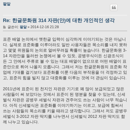
팥알
Re: 한글문화원 314 자판(안)에 대한 개인적인 생각
글
글쓴이:
팥알
»
2014-12-16 21:28
표준 배열 논의에서 옛한글 입력이 심각하게 이야기되는 것은 아닙니
다. 실제로 표준화를 이루더라도 일반 사용자들은 목소리를 내지 못하
고 몇몇 위원들의 논의로 얼버무려질 확률이 높습니다. 한글문화원 3-
14 자판안을 둘러싼 논쟁에서 볼 수 있듯, 공병우식이든 신광조식이
든 그 안에서 주류로 볼 수 있는 대표 배열이 없으므로 어떤 배열이 표
준안으로 튀어 나올지 모릅니다. 그래서 저는 한글문화원의 표준화 작
업에 기대를 걸기보다 표준화를 이룬 다음의 부작용을 더 걱정하고 있
고, 표준의 힘을 빌지 않고 대중화를 이루는 것에 더 관심이 있습니다.
2011년에 표준이 된 천지인 자판은 기기로 꽤 많이 보급되었고 많은
사람들이 써 보았다는 것에서 표준이 된 명분을 찾을 수 있는데, 신세
벌식 자판은 공병우 세벌식 자판과 견주어도 쓰는 사람이 너무 적습니
다. 아직 신세벌식은 표준화를 이야기하기는 이르고, 보급에 힘써서
쓰는 사람들의 목소리를 키울 때라고 생각합니다. 그래서 저도 공병우
세벌식 3-2012 자판 딱지를 나누면서 신세벌식 2012 자판 딱지도 함
께 나누고 있습니다.