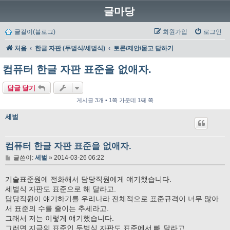
글마당
글걸이(블로그)
회원가입
로그인
처음
한글 자판 (두벌식/세벌식)
토론/제안/묻고 답하기
컴퓨터 한글 자판 표준을 없애자.
답글 달기
게시글 3개 • 1쪽 가운데 1째 쪽
세벌
컴퓨터 한글 자판 표준을 없애자.
글
글쓴이:
세벌
»
2014-03-26 06:22
기술표준원에 전화해서 담당직원에게 얘기했습니다.
세벌식 자판도 표준으로 해 달라고.
담당직원이 얘기하기를 우리나라 전체적으로 표준규격이 너무 많아
서 표준의 수를 줄이는 추세라고.
그래서 저는 이렇게 얘기했습니다.
그러면 지금의 표준인 두벌식 자판도 표준에서 빼 달라고.