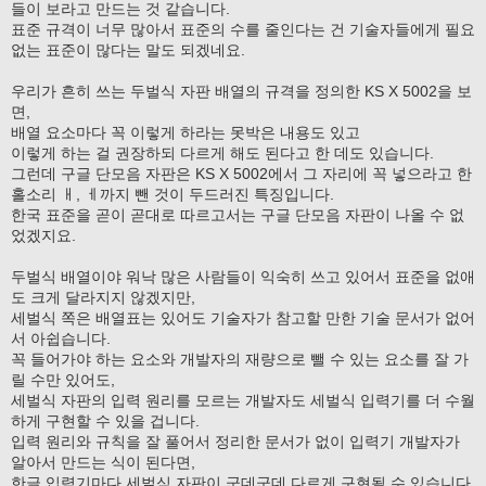
들이 보라고 만드는 것 같습니다.
표준 규격이 너무 많아서 표준의 수를 줄인다는 건 기술자들에게 필요
없는 표준이 많다는 말도 되겠네요.
우리가 흔히 쓰는 두벌식 자판 배열의 규격을 정의한 KS X 5002을 보
면,
배열 요소마다 꼭 이렇게 하라는 못박은 내용도 있고
이렇게 하는 걸 권장하되 다르게 해도 된다고 한 데도 있습니다.
그런데 구글 단모음 자판은 KS X 5002에서 그 자리에 꼭 넣으라고 한
홀소리 ㅐ, ㅔ까지 뺀 것이 두드러진 특징입니다.
한국 표준을 곧이 곧대로 따르고서는 구글 단모음 자판이 나올 수 없
었겠지요.
두벌식 배열이야 워낙 많은 사람들이 익숙히 쓰고 있어서 표준을 없애
도 크게 달라지지 않겠지만,
세벌식 쪽은 배열표는 있어도 기술자가 참고할 만한 기술 문서가 없어
서 아쉽습니다.
꼭 들어가야 하는 요소와 개발자의 재량으로 뺄 수 있는 요소를 잘 가
릴 수만 있어도,
세벌식 자판의 입력 원리를 모르는 개발자도 세벌식 입력기를 더 수월
하게 구현할 수 있을 겁니다.
입력 원리와 규칙을 잘 풀어서 정리한 문서가 없이 입력기 개발자가
알아서 만드는 식이 된다면,
한글 입력기마다 세벌식 자판이 군데군데 다르게 구현될 수 있습니다.