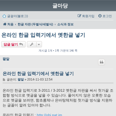
글마당
글걸이(블로그)
회원가입
로그인
처음
한글 자판 (두벌식/세벌식)
소식과 정보
온라인 한글 입력기에서 옛한글 넣기
답글 달기
게시글 1개 • 1쪽 가운데 1째 쪽
팥알
온라인 한글 입력기에서 옛한글 넣기
글
글쓴이:
팥알
»
2014-11-03 12:54
온라인 한글 입력기로 3-2011 / 3-2012 옛한글 자판을 써서 첫가끝 조
합형 방식으로 옛글을 넣을 수 있습니다. 풀어지지 않은 오롯한 모습
으로 옛글을 보려면, 함초롬체나 은바탕체처럼 첫가끝 방식을 지원하
는 글꼴이 깔려 있어야 합니다.
온라인 한글 입력기 :
http://ohi.pat.im