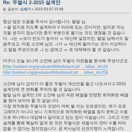
Re: 두벌식 2-2015 설계안
글
글쓴이:
신세기
»
2015-03-07 15:48
항상 많은 도움을 주셔서 감사합니다, 팥알 님.
ㅅ을 엄지로 치도록 설계하여 V 자리에 있는 것이지만, 엄지로 치는
것을 생각지 않는다면 중지 부분으로 옮기는 것도 괜찮을 것 같습니
다. ㅢ는 ㅠ보다 빈도가 높아서 ㅠ 대신에 넣었지만, 팥알 님께서도 말
씀주셨고, 마침 소인배 님도 ㅢ가 ㅠ 대신에 들어가는 것이 이상하다
고 말씀 주셨으므로 ㅢ 는 없애고 ㅠ 로 대체해야 할 것 같습니다.
더구나 오늘 보니까 소인배 님이 두벌식 자판들을 분석해 주셨더군요.
(
http://sebeol.org/gnuboard/bbs/board.ph ... b&wr_id=24
http://sebeol.org/gnuboard/bbs/board.ph ... b&wr_id=25
)
소인배 님이 갑자기 더 좋은 두벌식 개선안을 들고 나오셔서 2-2015
설계안에 큰 변화를 주어야 할 것 같습니다.
팥알 님의 설계안 2와 소인배 님의 자판 배열을 반영한 최적화된 배열
을 찾아 보아야 할 것 같습니다.
가장 최적화된 두벌식의 모양이 어찌 될 지는 모르겠지만, 제가 프로
그래머가 아니다 보니 기계적으로 최적화된 배열을 찾지 못하고 수동
으로 하나하나 대입해서 알아보고 있는 점이 아쉽습니다. 그리고 이번
설계를 통해 확실히 알게 된 것은 두벌식은 세벌식의 연타 수를 따라
잡을 수 없다는 점이었습니다. 공 박사님의 선견지명이 느껴집니다.