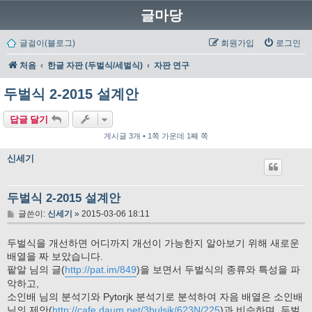
글마당
글걸이(블로그)
회원가입
로그인
처음
한글 자판 (두벌식/세벌식)
자판 연구
두벌식 2-2015 설계안
답글 달기
게시글 3개 • 1쪽 가운데 1째 쪽
신세기
두벌식 2-2015 설계안
글
글쓴이:
신세기
»
2015-03-06 18:11
두벌식을 개선하면 어디까지 개선이 가능한지 알아보기 위해 새로운
배열을 짜 보았습니다.
팥알 님의 글(
http://pat.im/849
)을 보면서 두벌식의 종류와 특성을 파
악하고,
소인배 님의 분석기와 Pytorjk 분석기로 분석하여 자음 배열은 소인배
님의 제안(
http://cafe.daum.net/3bulsik/623N/225
)과 비슷하며, 두벌