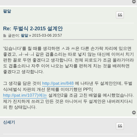
팥알
Re: 두벌식 2-2015 설계안
글
글쓴이:
팥알
»
2015-03-06 20:57
'있습니다'를 칠 때를 생각하면 ㅅ과 ㅆ은 다른 손가락 자리에 있으면
좋겠고, ㅘ·ㅝ·ㅢ 같은 겹홀소리는 따로 넣지 않는 대신에 이어서 치기
편한 꼴로 두면 좋겠다고 생각합니다. 전체 피로도가 조금 올라가더라
도 겹홀소리나 자주 이어 나오는 낱자를 편하게 치는 것을 배려하면
좋겠다고 생각합니다.
그 생각을 담은 것이
http://pat.im/848
에 나타낸 두 설계안인데, 두벌
식/세벌식 자판의 개선 문제를 이야기했던 PPT(
http://pat.im/1077)에는
설계안2을 조금 고친 배열을 예시했었습니다.
제가 진지하게 쓰려고 만든 것은 아니어서 두 설계안은 내버려지다시
피 한 상태입니다.
신세기