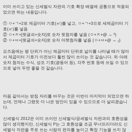
이미 쓰이고 있는 신세벌식 자판의 기호 확장 배열에 공통으로 적용되
었으면 하는 내용입니다.
① ㅇ+ㄱ+2로 제곱미터 기호(㎡)를 넣고, ㅇ+ㄱ+3으로 세제곱미터 기
호(㎥)를 넣음
② ㅇ+ㅈ+[윗글쇠+숫자]로 숫자 윗첨자를 넣음 (ㅇ+ㅈ+@ → ²)
② ㅇ+ㅂ+[윗글쇠+숫자]로 숫자 아랫첨자를 넣음 (ㅇ+ㅂ+@ → ₂)
요즈음에는 평 단위가 아닌 제곱미터 단위로 넓이를 나타낼 때가 많아
서 제곱미터 기호가 이전보다 훨씬 많이 쓰이는 것 같습니다. 위·아래
숫자 첨자는 수식, 성조 기호(광동어 등), 각주 번호 등에 쓰일 수 있으
므로 넣어 두면 좋을 것 같습니다.
마음 같아서는 받침 자리를 바꾸는 것은 이번이 마지막이 되었으면 하
는데, 언제나 그랬듯 더 나은 방안이 있을 수 있으므로 더 살피겠습니
다.
신세벌식 2012은 이미 쓰이던 신세벌식/공세벌식 자판과의 호환성을
많이 생각했지만, 신세벌식 P는 그 호환성을 조금 무너뜨리더라도 신
세벌식 자판을 주로 쓰는 사람의 편의를 높이고 확장 기능을 쓰지 않