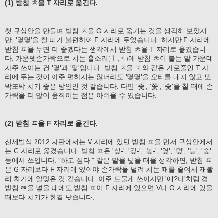
(1) 받침 ㅊ을 T 자리로 옮긴다.
첫 구상안을 만들며 받침 ㅊ을 G 자리로 옮기는 것을 생각해 보았지
만, '몇몇'을 칠 때가 불편하여 F 자리에 두었습니다. 하지만 F 자리에
받침 ㅍ을 두면 더 좋겠다는 생각에서 받침 ㅊ을 T 자리로 옮겼습니
다. 가운뎃손가락으로 치는 홀소리(ㅣ,ㅕ)에 받침 ㅊ이 붙는 말 가운데
자주 쓰이는 건 '몇'과 '및'입니다. 받침 ㅊ을 ㅕ와 같은 가로줄인 T 자
리에 두는 것이 아주 편하지는 않더라도 '몇몇'을 오타를 내지 않고 또
박또박 치기 좋은 방안인 것 같습니다. 다만 '좇', '쫓', '숯'을 칠 때에 손
가락을 더 많이 움직이는 점은 아쉬울 수 있습니다.
(2) 받침 ㅍ을 F 자리로 옮긴다.
신세벌식 2012 자판에서는 V 자리에 있던 받침 ㅍ을 먼저 구상안에서
는 G 자리로 옮겼습니다. 받침 ㅍ은 '싶-', '깊-', '높-', '옆', '덮', '늪', '숲'
등에서 쓰입니다. "하고 싶다." 같은 말을 넣을 때을 생각하면, 받침 ㅍ
은 G 자리보다 F 자리에 있어야 손가락을 벌려 치는 때를 줄여서 재빨
리 치기에 알맞은 것 같습니다. 아주 드물게 쓰이지만 '애?다'처럼 겹
받침 ㄿ을 넣을 때에도 받침 ㅍ이 F 자리에 있으면 V나 G 자리에 있을
때보다 치기가 한결 낫습니다.