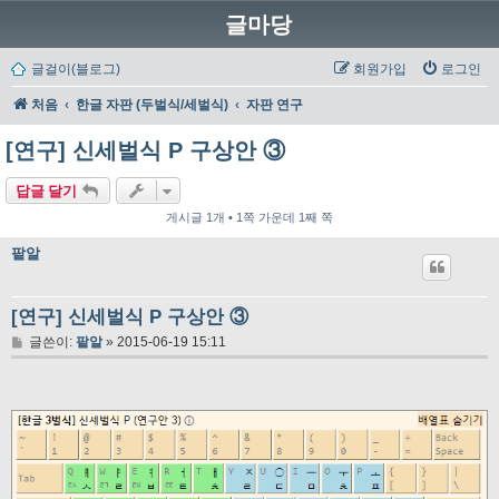
글마당
글걸이(블로그)
회원가입
로그인
처음
한글 자판 (두벌식/세벌식)
자판 연구
[연구] 신세벌식 P 구상안 ③
답글 달기
게시글 1개 • 1쪽 가운데 1째 쪽
팥알
[연구] 신세벌식 P 구상안 ③
글
글쓴이:
팥알
»
2015-06-19 15:11