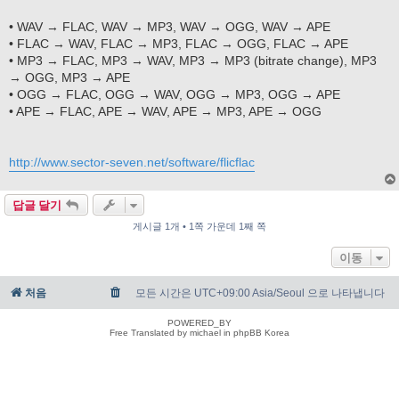
• WAV → FLAC, WAV → MP3, WAV → OGG, WAV → APE
• FLAC → WAV, FLAC → MP3, FLAC → OGG, FLAC → APE
• MP3 → FLAC, MP3 → WAV, MP3 → MP3 (bitrate change), MP3
→ OGG, MP3 → APE
• OGG → FLAC, OGG → WAV, OGG → MP3, OGG → APE
• APE → FLAC, APE → WAV, APE → MP3, APE → OGG
http://www.sector-seven.net/software/flicflac
답글 달기
게시글 1개 • 1쪽 가운데 1째 쪽
이동
처음
모든 시간은 UTC+09:00 Asia/Seoul 으로 나타냅니다
POWERED_BY
Free Translated by michael in phpBB Korea