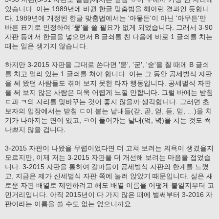
있습니다. 이는 1989년에 바뀐 한글 맞춤법을 헤아린 결과인 듯합니
다. 1989년에 개정된 한글 맞춤법에서는 '아뭏든'이 아닌 '아무튼'만
바른 표기로 인정하여 '뭏'을 쓸 필요가 없게 되었습니다. 그래서 3-90
자판 등에서 한글을 넣으면서 B 글쇠를 친 다음에 바로 1 글쇠를 치는
때는 일은 생기지 않습니다.
하지만 3-2015 자판을 그대로 쓴다면 '묻', '굳', '숟'을 칠 때에 B 글쇠
를 치고 멀리 있는 1 글쇠를 쳐야 합니다. 이는 그 동안 공세벌식 자판
을 써 왔던 사람들도 겪어 보지 못한 타자 행동입니다. 공세벌식 자판
을 써 보지 않은 사람은 더욱 어렵게 느낄 만합니다. 그럴 바에는 받침
ㄷ과 ㅋ의 자리를 맞바꾸는 것이 좋지 않을까 생각합니다. 그러면 초
보자의 입장에서는 받침 ㄷ이 붙는 낱내들(갇, 곧, 얻, 듣, 믿, …)을 치
기가 나아지는 면이 있고, ㅋ이 들어가는 낱내(엌, 녘)을 치는 것도 썩
나쁘지 않을 겁니다.
3-2015 자판이 나왔을 무렵이었다면 더 고쳐 보려는 의욕이 생겼을지
모르지만, 이제 저는 3-2015 자판을 더 개선해 보려는 마음을 접었습
니다. 3-2015 자판을 통하여 갈마들이 공세벌식 자판의 한계를 느꼈
고, 지금은 제가 신세벌식 자판 쪽에 눌러 앉았기 때문입니다. 실은 새
로운 자판 배열로 제안하려고 해도 배열 이름을 어떻게 붙일지부터 고
민거리입니다. 아직 2015년이 다 가지 않은 때에 벌써부터 3-2016 자
판이라는 이름을 쓸 수도 없는 없으니까요.