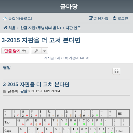
글마당
글걸이(블로그)
회원가입
로그인
처음
한글 자판 (두벌식/세벌식)
자판 연구
3-2015 자판을 더 고쳐 본다면
답글 달기
게시글 1개 • 1쪽 가운데 1째 쪽
팥알
3-2015 자판을 더 고쳐 본다면
글
글쓴이:
팥알
»
2015-10-05 20:04